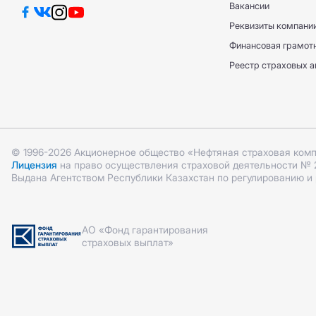
ДС ГПО ВАТ
Вакансии
ДС ГПО ВАТ
Реквизиты компани
ОС ГПО ППП
КАСКО +
Финансовая грамот
КАСКО +
КАСКО Optimum
Реестр страховых а
КАСКО Optimum
ОС ГПО ППП
© 1996-2026 Акционерное общество «Нефтяная страховая ком
Лицензия
на право осуществления страховой деятельности № 2.1
Выдана Агентством Республики Казахстан по регулированию и
АО «Фонд гарантирования
страховых выплат»