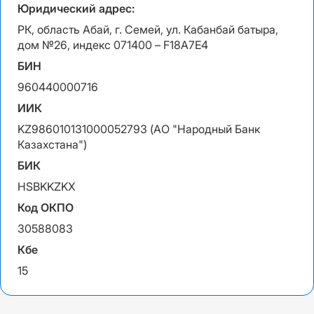
Юридический адрес:
РК, область Абай, г. Семей, ул. Кабанбай батыра,
дом №26, индекс 071400 – F18A7E4
БИН
960440000716
ИИК
KZ986010131000052793 (АО "Народный Банк
Казахстана")
БИК
HSBKKZKX
Код ОКПО
30588083
Кбе
15