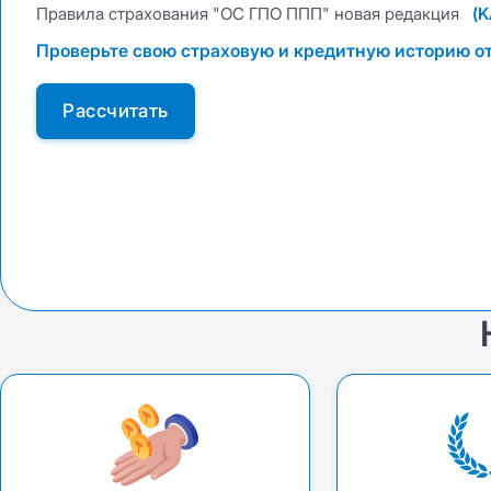
ДС ГПО ВАТ
Правила страхования "ОС ГПО ППП" новая редакция
(K
ДС ГПО ВАТ
ОС ГПО ППП
Проверьте свою страховую и кредитную историю от
КАСКО +
КАСКО +
КАСКО Optimum
Рассчитать
КАСКО Optimum
ОС ГПО ППП