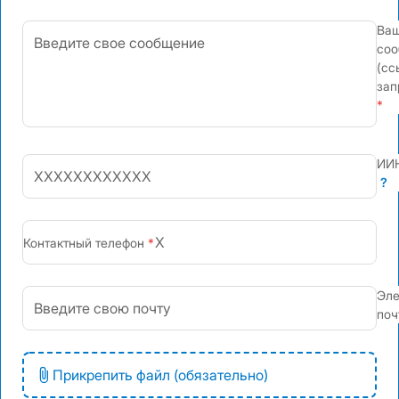
Ва
соо
(сс
зап
ИИ
?
+7
Контактный телефон
Эле
поч
Прикрепить файл (обязательно)