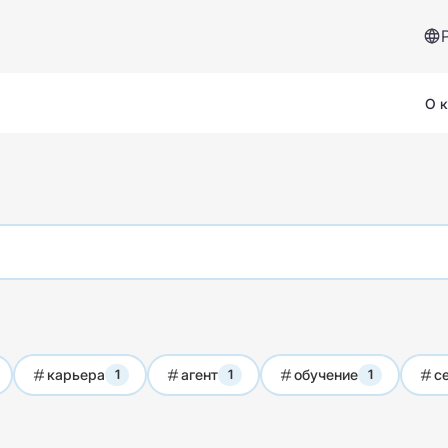
О 
Сервисы и помощь
Страховой случай
карьера
агент
обучение
с
1
1
1
Вопросы и ответы