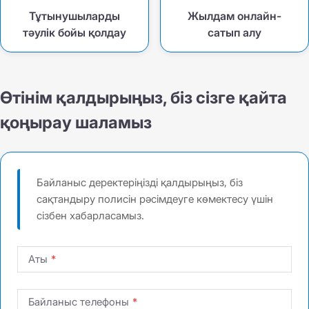
Тұтынушыларды
Жылдам онлайн-
тәулік бойы қолдау
сатып алу
Өтінім қалдырыңыз, біз сізге қайта
қоңырау шаламыз
Байланыс деректеріңізді қалдырыңыз, біз
сақтандыру полисін рәсімдеуге көмектесу үшін
сізбен хабарласамыз.
Аты
Байланыс телефоны