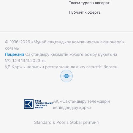
Төлем туралы ақпарат
Публичтік оферта
© 1996-2026 «Мұнай сақтандыру компаниясы» акционерлік
қоғамы
Лицензия
Сақтандыру қызметін жүзеге асыру құқығына
№2.1.26 13.11.2023 ж.
ҚР Қаржы нарығын реттеу және дамыту агенттігі берген
АҚ «Сақтандыру төлемдерін
кепілдендіру қоры»
Standard & Poor's Global рейтингі