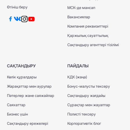
Өтініш беру
МСК-де мансап
Вакансиялар
Компания реквизиттері
Қаржылық сауаттылық
Сақтандыру агенттері тізілімі
САҚТАНДЫРУ
ПАЙДАЛЫ
Көлік құралдары
КДК (жаңа)
Жарақаттар мен аурулар
Бонус-малусты тексеру
Пәтерлер және саяжайлар
Сақтандыру жағдайы
Саяхаттар
Сұрақтар мен жауаптар
Бизнес үшін
Полисті тексеру
Сақтандыру ережелері
Корпоративтік блог