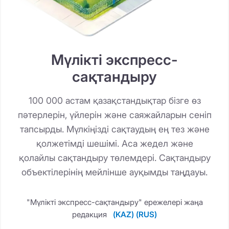
Мүлікті экспресс-
сақтандыру
100 000 астам қазақстандықтар бізге өз
пәтерлерін, үйлерін және саяжайларын сеніп
тапсырды. Мүлкіңізді сақтаудың ең тез және
қолжетімді шешімі. Аса жедел және
қолайлы сақтандыру төлемдері. Сақтандыру
объектілерінің мейлінше ауқымды таңдауы.
"Мүлікті экспресс-сақтандыру" ережелері жаңа
редакция
(KAZ)
(RUS)