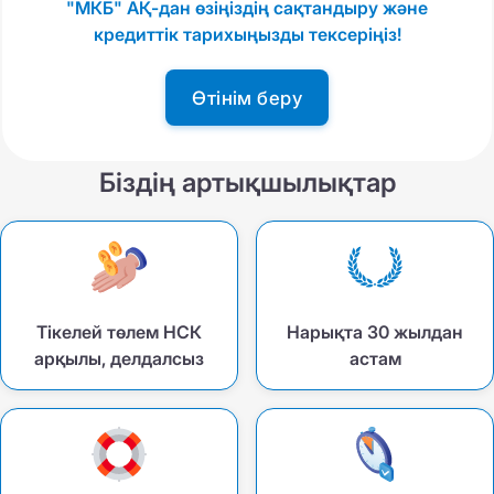
"МКБ" АҚ-дан өзіңіздің сақтандыру және
кредиттік тарихыңызды тексеріңіз!
Өтінім беру
Біздің артықшылықтар
Тікелей төлем НСК
Нарықта 30 жылдан
арқылы, делдалсыз
астам