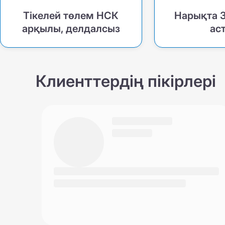
Тікелей төлем НСК
Нарықта 
арқылы, делдалсыз
ас
Клиенттердің пікірлері