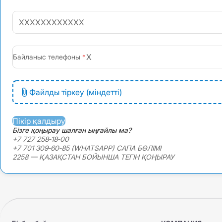
+7
Байланыс телефоны
Файлды тіркеу (міндетті)
Пікір қалдыру
Бізге қоңырау шалған ыңғайлы ма?
+7 727 258‑18‑00
+7 701 309‑60‑85 (WHATSAPP) САПА БӨЛІМІ
2258 — ҚАЗАҚСТАН БОЙЫНША ТЕГІН ҚОҢЫРАУ