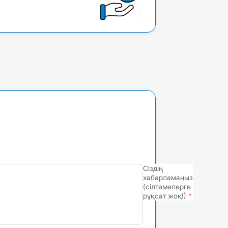
Сіздің
хабарламаңыз
(сілтемелерге
рұқсат жоқ!)