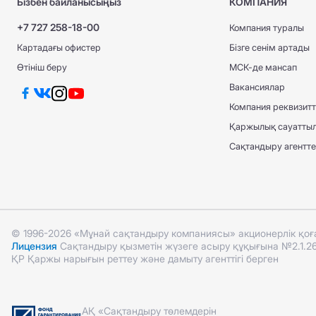
Бізбен байланысыңыз
КОМПАНИЯ
+7 727 258-18-00
Компания туралы
Картадағы офистер
Бізге сенім артады
Өтініш беру
МСК-де мансап
Вакансиялар
Компания реквизитт
Қаржылық сауатты
Сақтандыру агенттері
© 1996-2026 «Мұнай сақтандыру компаниясы» акционерлік қо
Лицензия
Сақтандыру қызметін жүзеге асыру құқығына №2.1.26 
ҚР Қаржы нарығын реттеу және дамыту агенттігі берген
АҚ «Сақтандыру төлемдерін