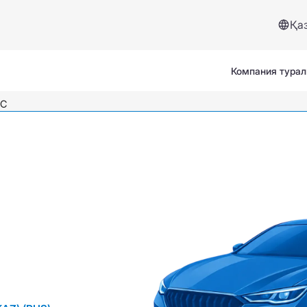
Қа
Компания тура
МС
Сервистер және көмек
Сақтандыру жағдайы
Сұрақтар мен жауаптар