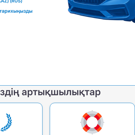
KAZ)
(RUS)
к тарихыңызды
іздің артықшылықтар