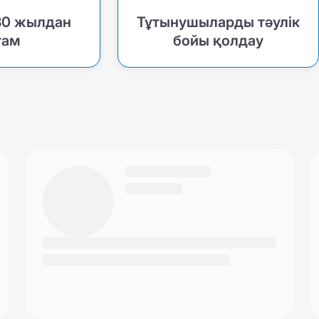
30 жылдан
Тұтынушыларды тәулік
там
бойы қолдау