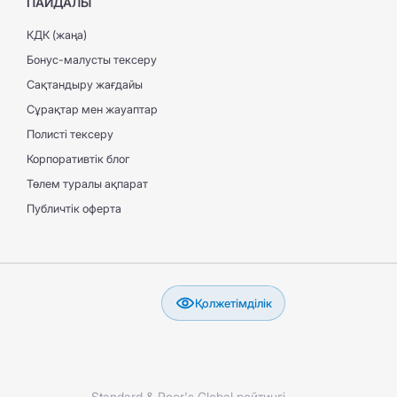
ПАЙДАЛЫ
КДК (жаңа)
Бонус-малусты тексеру
Сақтандыру жағдайы
Сұрақтар мен жауаптар
Полисті тексеру
Корпоративтік блог
Төлем туралы ақпарат
Публичтік оферта
Қолжетімділік
Standard & Poor's Global рейтингі