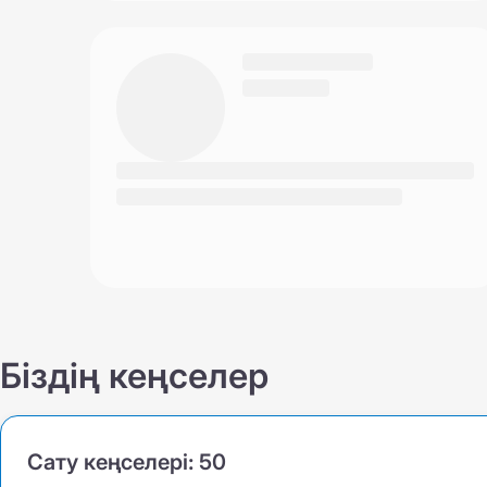
Біздің кеңселер
Сату кеңселері:
50