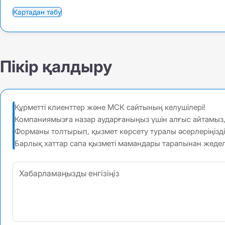
Картадан табу
Пікір қалдыру
Құрметті клиенттер және МСК сайтының келушілері!
Компаниямызға назар аударғаныңыз үшін алғыс айтамыз, әр
Форманы толтырып, қызмет көрсету туралы әсерлеріңізд
Барлық хаттар сапа қызметі мамандары тарапынан жеде