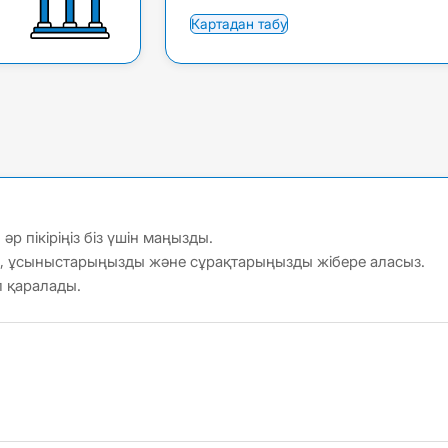
Картадан табу
 пікіріңіз біз үшін маңызды.
і, ұсыныстарыңызды және сұрақтарыңызды жібере аласыз.
л қаралады.