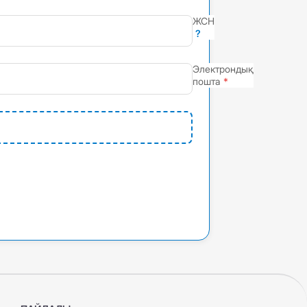
ЖСН
?
Электрондық
пошта