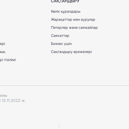
САҚТАНДЫРУ
Көлік құралдары
Жарақаттар мен аурулар
Пәтерлер және саяжайлар
Саяхаттар
ері
Бизнес үшін
лық
Сақтандыру ережелері
 тізілімі
ғамы
13.11.2023 ж.