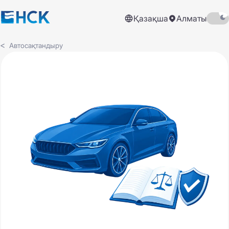
Қазақша
Алматы
Автосақтандыру