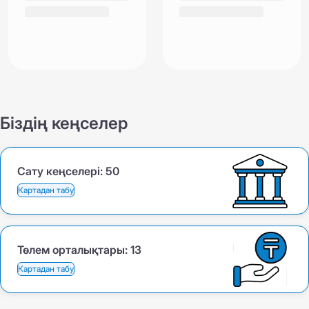
Біздің кеңселер
Сату кеңселері:
50
Картадан табу
Төлем орталықтары:
13
Картадан табу