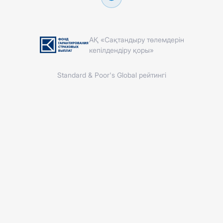
АҚ «Сақтандыру төлемдерін
кепілдендіру қоры»
Standard & Poor's Global рейтингі