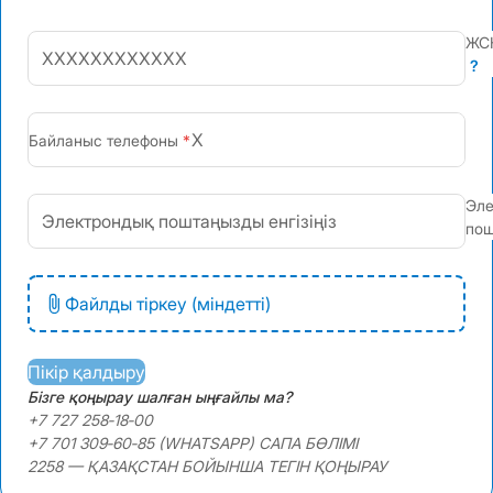
ЖС
?
+7
Байланыс телефоны
Эле
пош
Файлды тіркеу (міндетті)
Пікір қалдыру
Бізге қоңырау шалған ыңғайлы ма?
+7 727 258‑18‑00
+7 701 309‑60‑85 (WHATSAPP) САПА БӨЛІМІ
2258 — ҚАЗАҚСТАН БОЙЫНША ТЕГІН ҚОҢЫРАУ