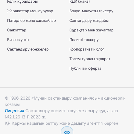
Көлік құралдары
КДК (жаңа)
Жарақаттар мен аурулар
Бонус-малусты тексеру
Пәтерлер және саяжайлар
Сақтандыру жағдайы
Саяхаттар
Сұрақтар мен жауаптар
Бизнес үшін
Полисті тексеру
Сақтандыру ережелері
Корпоративтік блог
Төлем туралы ақпарат
Публичтік оферта
© 1996-2026 «Мұнай сақтандыру компаниясы» акционерлік
қоғамы
Лицензия
Сақтандыру қызметін жүзеге асыру құқығына
№2.1.26 13.11.2023 ж.
ҚР Қаржы нарығын реттеу және дамыту агенттігі берген