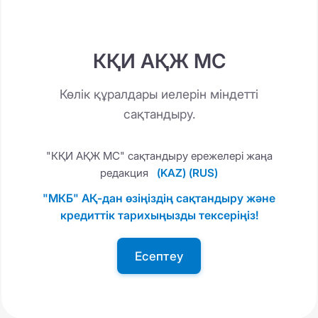
КҚИ АҚЖ МС
Көлік құралдары иелерін міндетті
сақтандыру.
"КҚИ АҚЖ МС" сақтандыру ережелері жаңа
редакция
(KAZ)
(RUS)
"МКБ" АҚ-дан өзіңіздің сақтандыру және
кредиттік тарихыңызды тексеріңіз!
Есептеу