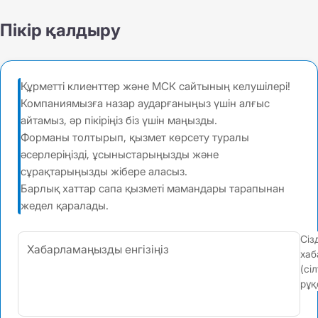
Пікір қалдыру
Құрметті клиенттер және МСК сайтының келушілері!
Компаниямызға назар аударғаныңыз үшін алғыс
айтамыз, әр пікіріңіз біз үшін маңызды.
Форманы толтырып, қызмет көрсету туралы
әсерлеріңізді, ұсыныстарыңызды және
сұрақтарыңызды жібере аласыз.
Барлық хаттар сапа қызметі мамандары тарапынан
жедел қаралады.
Сіз
хаб
(сі
рұқ