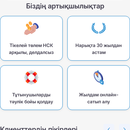
Біздің артықшылықтар
Тікелей төлем НСК
Нарықта 30 жылдан
арқылы, делдалсыз
астам
Тұтынушыларды
Жылдам онлайн-
тәулік бойы қолдау
сатып алу
Клиенттердің пікірлері