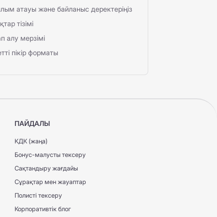
лым атауы және байланыс деректеріңіз
қтар тізімі
п алу мерзімі
тті пікір форматы
ПАЙДАЛЫ
КДК (жаңа)
Бонус-малусты тексеру
Сақтандыру жағдайы
Сұрақтар мен жауаптар
Полисті тексеру
Корпоративтік блог