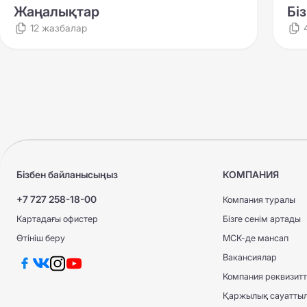
КҚИ АҚЖ ЕС
Жаңалықтар
Бі
КҚИ АҚЖ ЕС
ТЖА АҚЖ МС
12 жазбалар
КАСКО +
КАСКО +
КАСКО Optimum
КАСКО Optimum
ТЖА АҚЖ МС
Бізбен байланысыңыз
КОМПАНИЯ
+7 727 258-18-00
Компания туралы
Картадағы офистер
Бізге сенім артады
Өтініш беру
МСК-де мансап
Вакансиялар
Компания реквизитт
Қаржылық сауатты