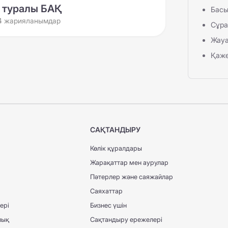
з туралы БАҚ
Басы
4 жарияланымдар
Сұра
Жауа
Қаже
САҚТАНДЫРУ
Көлік құралдары
Жарақаттар мен аурулар
Пәтерлер және саяжайлар
Саяхаттар
ері
Бизнес үшін
лық
Сақтандыру ережелері