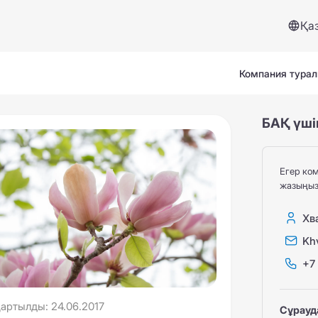
Қа
Компания тура
БАҚ үші
Егер ком
жазыңыз
Сервистер және көмек
Хв
Kh
Сақтандыру жағдайы
+7
Сұрақтар мен жауаптар
артылды: 24.06.2017
Сұрауда