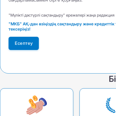
КҚИ АҚЖ ЕС
КҚИ АҚЖ ЕС
ТЖА АҚЖ МС
КАСКО +
"Мүлікті дәстүрлі сақтандыру" ережелері жаңа редакция
КАСКО +
КАСКО Optimum
"МКБ" АҚ-дан өзіңіздің сақтандыру және кредитті
КАСКО Optimum
тексеріңіз!
ТЖА АҚЖ МС
Есептеу
Б