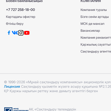
Бізбен байланысыңыз
КОМПАНИЯ
+7 727 258-18-00
Компания туралы
Картадағы офистер
Бізге сенім артады
Өтініш беру
МСК-де мансап
Вакансиялар
Компания реквизитт
Қаржылық сауатты
Сақтандыру агенттері
© 1996-2026 «Мұнай сақтандыру компаниясы» акционерлік қо
Лицензия
Сақтандыру қызметін жүзеге асыру құқығына №2.1.26 
ҚР Қаржы нарығын реттеу және дамыту агенттігі берген
АҚ «Сақтандыру төлемдерін