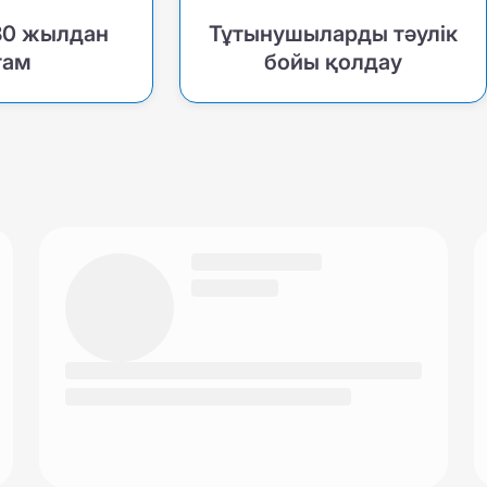
30 жылдан
Тұтынушыларды тәулік
там
бойы қолдау