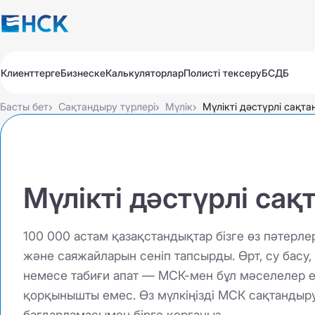
Клиенттерге
Бизнеске
Калькуляторлар
Полисті тексеру
БСДБ
Полистер
Полистер
Авто
Авто
›
›
›
Басты бет
Сақтандыру түрлері
Мүлік
Мүлікті дәстүрлі сақт
Саяхат
Саяхат
Медицина
Медицина
Мүлік
Мүлік
Барлық өнімдер
Обязательное для бизнеса
Ұзарту
Төлеу
Тексеру
Добровольное для бизнеса
Мүлікті дәстүрлі са
Барлық өнімдер
Автосақтандыру
Ұзарту
Төлеу
Тексеру
100 000 астам қазақстандықтар бізге өз пәтерлер
Автосақтандыру
КАСКО EXPRESS
және саяжайларын сеніп тапсырды. Өрт, су басу
КАСКО
немесе табиғи апат — МСК-мен бұл мәселелер е
КАСКО
қорқынышты емес. Өз мүлкіңізді МСК сақтандыр
КҚИ АҚЖ МС
КҚИ АҚЖ МС
бағдарламасымен бірге қорғаңыз.