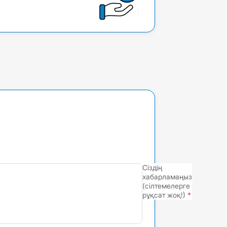
Сіздің
хабарламаңыз
(сілтемелерге
рұқсат жоқ!)