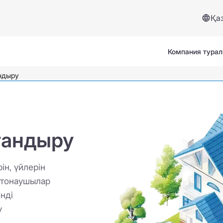
Қа
Компания тура
андыру
қтандыру
Сервистер және көмек
ін, үйлерін
Сақтандыру жағдайы
, тонаушылар
Сұрақтар мен жауаптар
нді
у