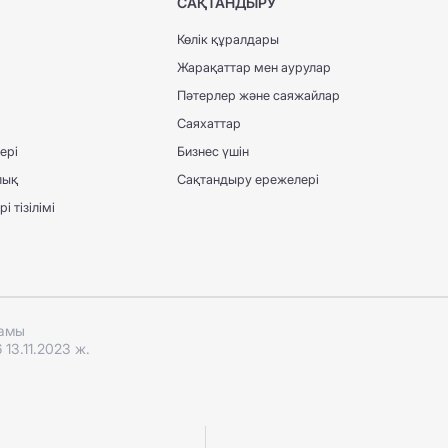
САҚТАНДЫРУ
Көлік құралдары
Жарақаттар мен аурулар
Пәтерлер және саяжайлар
Саяхаттар
ері
Бизнес үшін
лық
Сақтандыру ережелері
 тізілімі
ғамы
13.11.2023 ж.