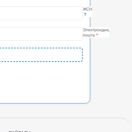
ЖСН
?
Электрондық
пошта