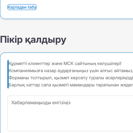
Картадан табу
Пікір қалдыру
Құрметті клиенттер және МСК сайтының келушілері!
Компаниямызға назар аударғаныңыз үшін алғыс айтамыз, әр
Форманы толтырып, қызмет көрсету туралы әсерлеріңізд
Барлық хаттар сапа қызметі мамандары тарапынан жеде