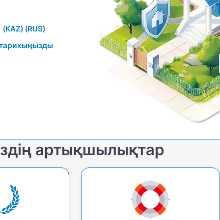
(KAZ)
(RUS)
к тарихыңызды
іздің артықшылықтар