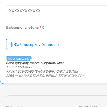
+7
Байланыс телефоны
Файлды тіркеу (міндетті)
Пікір қалдыру
Бізге қоңырау шалған ыңғайлы ма?
+7 727 258‑18‑00
+7 701 309‑60‑85 (WHATSAPP) САПА БӨЛІМІ
2258 — ҚАЗАҚСТАН БОЙЫНША ТЕГІН ҚОҢЫРАУ