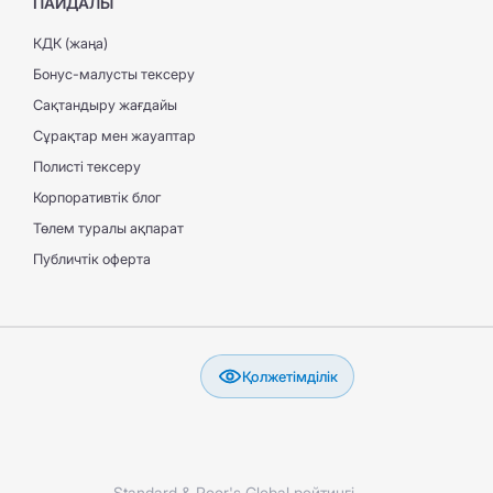
ПАЙДАЛЫ
КДК (жаңа)
Бонус-малусты тексеру
Сақтандыру жағдайы
Сұрақтар мен жауаптар
Полисті тексеру
Корпоративтік блог
Төлем туралы ақпарат
Публичтік оферта
Қолжетімділік
Standard & Poor's Global рейтингі