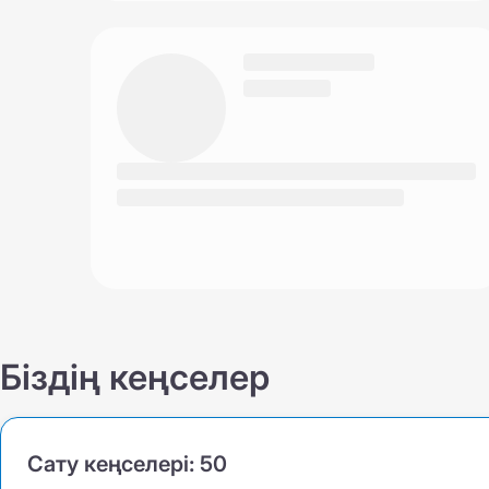
Біздің кеңселер
Сату кеңселері:
50