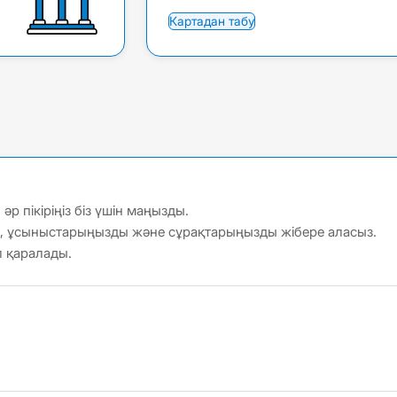
Картадан табу
 пікіріңіз біз үшін маңызды.
і, ұсыныстарыңызды және сұрақтарыңызды жібере аласыз.
л қаралады.