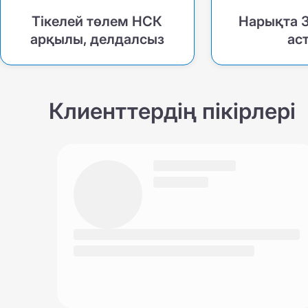
Тікелей төлем НСК
Нарықта 
арқылы, делдалсыз
ас
Клиенттердің пікірлері