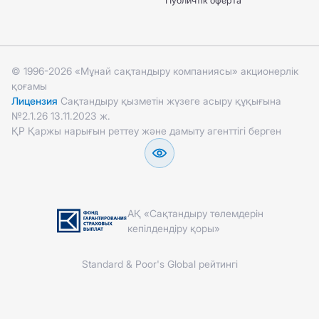
Публичтік оферта
© 1996-2026 «Мұнай сақтандыру компаниясы» акционерлік
қоғамы
Лицензия
Сақтандыру қызметін жүзеге асыру құқығына
№2.1.26 13.11.2023 ж.
ҚР Қаржы нарығын реттеу және дамыту агенттігі берген
АҚ «Сақтандыру төлемдерін
кепілдендіру қоры»
Standard & Poor's Global рейтингі