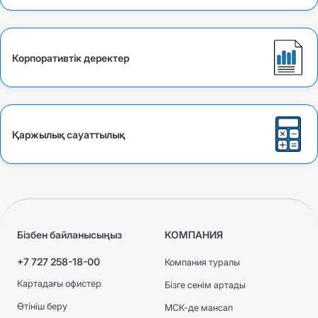
Корпоративтік деректер
Қаржылық сауаттылық
Бізбен байланысыңыз
КОМПАНИЯ
+7 727 258-18-00
Компания туралы
Картадағы офистер
Бізге сенім артады
Өтініш беру
МСК-де мансап