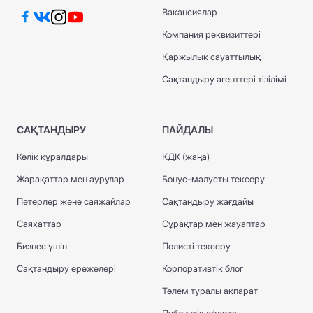
Вакансиялар
Компания реквизиттері
Қаржылық сауаттылық
Сақтандыру агенттері тізілімі
САҚТАНДЫРУ
ПАЙДАЛЫ
Көлік құралдары
КДК (жаңа)
Жарақаттар мен аурулар
Бонус-малусты тексеру
Пәтерлер және саяжайлар
Сақтандыру жағдайы
Саяхаттар
Сұрақтар мен жауаптар
Бизнес үшін
Полисті тексеру
Сақтандыру ережелері
Корпоративтік блог
Төлем туралы ақпарат