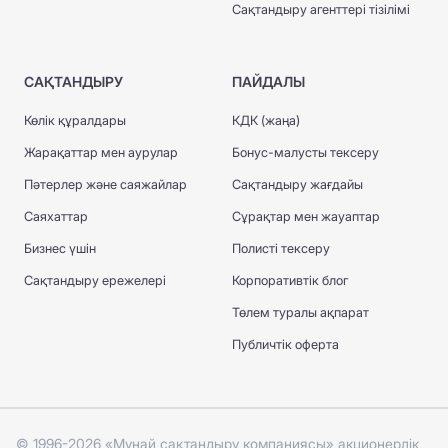
Сақтандыру агенттері тізілімі
САҚТАНДЫРУ
ПАЙДАЛЫ
Көлік құралдары
КДК (жаңа)
Жарақаттар мен аурулар
Бонус-малусты тексеру
Пәтерлер және саяжайлар
Сақтандыру жағдайы
Саяхаттар
Сұрақтар мен жауаптар
Бизнес үшін
Полисті тексеру
Сақтандыру ережелері
Корпоративтік блог
Төлем туралы ақпарат
Публичтік оферта
© 1996-2026 «Мұнай сақтандыру компаниясы» акционерлік