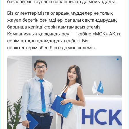
бағалайтын тәуелсіз сарапшылар да мойындады.
Біз клиенттерімізге олардың мүдделеріне толық
жауап беретін сенімді әрі сапалы сақтандырудың
барынша кепілдіктерін қамтамасыз етеміз.
Компанияның қарқынды өсуі — көбіне «МСК» АҚ-ға
сенім артқан адамдардың еңбегі. Біз
серіктестерімізбен бірге дамып келеміз.