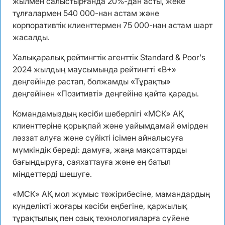
жылмен салыстырғанда 20%-дан асты, жеке
тұлғалармен 540 000-нан астам және
корпоративтік клиенттермен 75 000-нан астам шарт
жасалды.
Халықаралық рейтингтік агенттік Standard & Poor's
2024 жылдың маусымында рейтингті «B+»
деңгейінде растап, болжамды «Тұрақты»
деңгейінен «Позитивті» деңгейіне қайта қарады.
Командамыздың кәсіби шеберлігі «МСК» АҚ
клиенттеріне қорықпай және уайымдамай өмірден
ләззат алуға және сүйікті ісімен айналысуға
мүмкіндік береді: дамуға, жаңа мақсаттарды
бағындыруға, саяхаттауға және ең батыл
міндеттерді шешуге.
«МСК» АҚ мол жұмыс тәжірибесіне, мамандардың
күнделікті жоғары кәсіби еңбегіне, қаржылық
тұрақтылық пен озық технологияларға сүйене