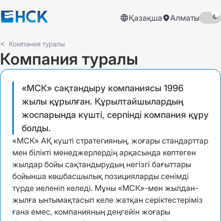
Қазақша
Алматы
Компания туралы
Компания туралы
«МСК» сақтандыру компаниясы 1996
жылы құрылған. Құрылтайшылардың
жоспарында күшті, серпінді компания құру
болды.
«МСК» АҚ күшті стратегияның, жоғары стандарттар
мен білікті менеджерлердің арқасында көптеген
жылдар бойы сақтандырудың негізгі бағыттары
бойынша көшбасшылық позицияларды сенімді
түрде иеленіп келеді. Мұны «МСК»-мен жылдан-
жылға ынтымақтасып келе жатқан серіктестеріміз
ғана емес, компанияның деңгейін жоғары