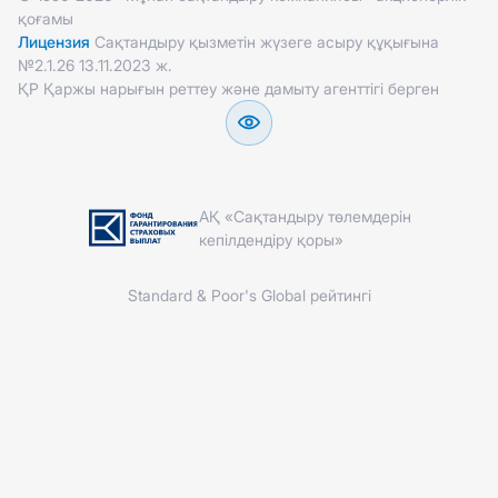
қоғамы
Лицензия
Сақтандыру қызметін жүзеге асыру құқығына
№2.1.26 13.11.2023 ж.
ҚР Қаржы нарығын реттеу және дамыту агенттігі берген
АҚ «Сақтандыру төлемдерін
кепілдендіру қоры»
Standard & Poor's Global рейтингі