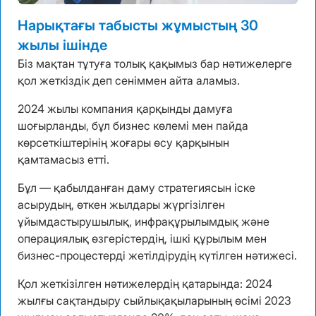
Нарықтағы табысты жұмыстың 30
жылы ішінде
Біз мақтан тұтуға толық қақымыз бар нәтижелерге
қол жеткіздік деп сеніммен айта аламыз.
2024 жылы компания қарқынды дамуға
шоғырланды, бұл бизнес көлемі мен пайда
көрсеткіштерінің жоғары өсу қарқынын
қамтамасыз етті.
Бұл — қабылданған даму стратегиясын іске
асырудың, өткен жылдары жүргізілген
ұйымдастырушылық, инфрақұрылымдық және
операциялық өзгерістердің, ішкі құрылым мен
бизнес-процестерді жетілдірудің күтілген нәтижесі.
Қол жеткізілген нәтижелердің қатарында: 2024
жылғы сақтандыру сыйлықақыларының өсімі 2023