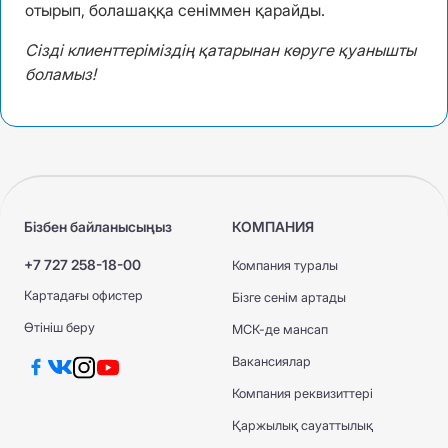
отырып, болашаққа сеніммен қарайды.
Сізді клиенттеріміздің қатарынан көруге қуанышты
боламыз!
Бізбен байланысыңыз
КОМПАНИЯ
+7 727 258-18-00
Компания туралы
Картадағы офистер
Бізге сенім артады
Өтініш беру
МСК-де мансап
Вакансиялар
Компания реквизиттері
Қаржылық сауаттылық