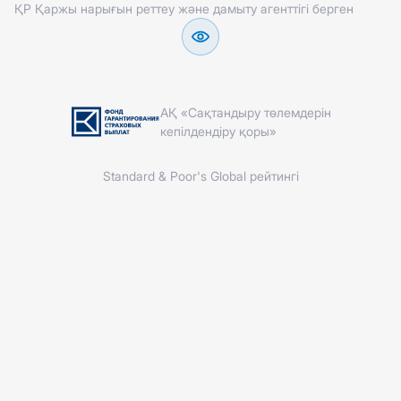
ҚР Қаржы нарығын реттеу және дамыту агенттігі берген
АҚ «Сақтандыру төлемдерін
кепілдендіру қоры»
Standard & Poor's Global рейтингі