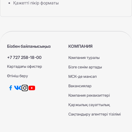
Қажетті пікір форматы
Бізбен байланысыңыз
КОМПАНИЯ
+7 727 258-18-00
Компания туралы
Картадағы офистер
Бізге сенім артады
Өтініш беру
МСК-де мансап
Вакансиялар
Компания реквизиттері
Қаржылық сауаттылық
Сақтандыру агенттері тізілімі