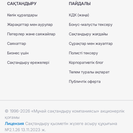
САҚТАНДЫРУ
ПАЙДАЛЫ
Көлік құралдары
КДК (жаңа)
Жарақаттар мен аурулар
Бонус-малусты тексеру
Пәтерлер және саяжайлар
Сақтандыру жағдайы
Саяхаттар
Сұрақтар мен жауаптар
Бизнес үшін
Полисті тексеру
Сақтандыру ережелері
Корпоративтік блог
Төлем туралы ақпарат
Публичтік оферта
© 1996-2026 «Мұнай сақтандыру компаниясы» акционерлік
қоғамы
Лицензия
Сақтандыру қызметін жүзеге асыру құқығына
№2.1.26 13.11.2023 ж.