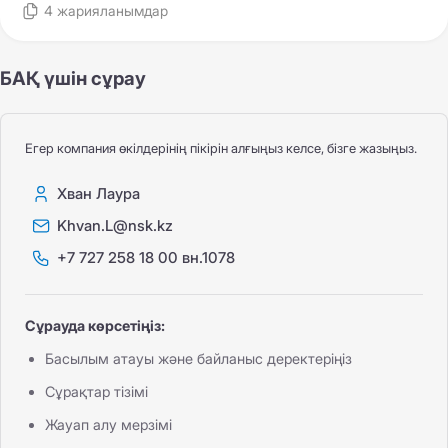
4 жарияланымдар
БАҚ үшін сұрау
Егер компания өкілдерінің пікірін алғыңыз келсе, бізге жазыңыз.
Хван Лаура
Khvan.L@nsk.kz
+7 727 258 18 00 вн.1078
Сұрауда көрсетіңіз:
Басылым атауы және байланыс деректеріңіз
Сұрақтар тізімі
Жауап алу мерзімі