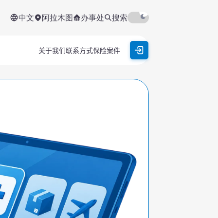
中文
阿拉木图
办事处
搜索
关于我们
联系方式
保险案件
保险案件
个人客户
联系我们
企业
我们 7×24 小时在线
保险案件
+7 727 258-18-00
支付
查询
机动车辆所有者民事责任强制保险
关注我们的社交媒体
承运人对乘客民事责任强制保险
旅行
续期
支付
查
公证人民事责任强制保险
旅行
出行人员保险
生态保险强制险
旅游保险
审计机构民事责任强制保险
危险设施所有者民事责任强制保险