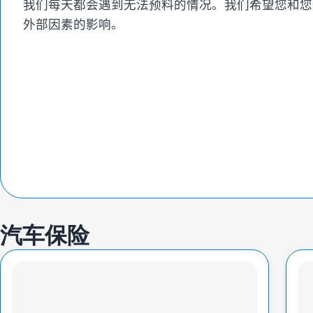
我们每天都会遇到无法预料的情况。我们希望您和您
自愿民事责任保险
自愿民事责任保险
外部因素的影响。
承运人民事责任强制保险
КАСКО +
КАСКО +
车辆损失保险（КАСКО）Optimum
车辆损失保险（КАСКО）Optimum
承运人民事责任强制保险
汽车保险