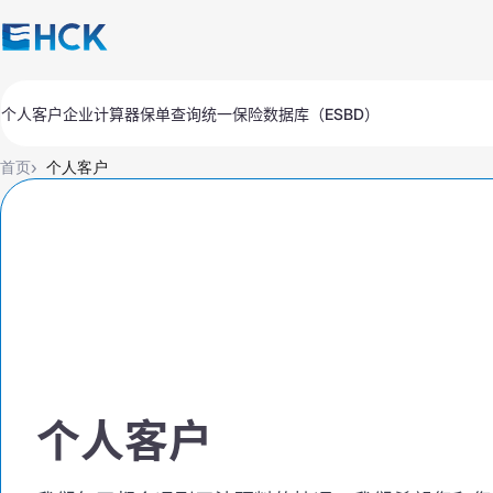
个人客户
企业
计算器
保单查询
统一保险数据库（ESBD）
保单
保单
自动
自动
›
首页
个人客户
旅行
旅行
医疗
医疗
财产
财产
全部产品
Обязательное для бизнеса
续期
支付
查询
Добровольное для бизнеса
全部产品
汽车保险
续期
支付
查询
汽车保险
车辆损失保险（КАСКО）Express
个人客户
车辆损失保险（КАСКО）
车辆损失保险（КАСКО）
机动车辆所有者民事责任强制保险
机动车辆所有者民事责任强制保险