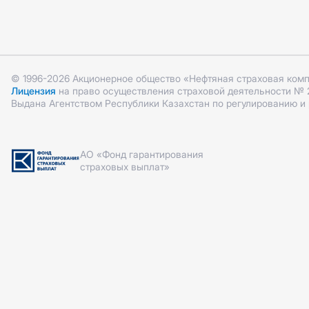
ДС ГПО ВАТ
ДС ГПО ВАТ
ОС ГПО ППП
КАСКО +
КАСКО +
КАСКО Optimum
КАСКО Optimum
© 1996-2026 Акционерное общество «Нефтяная страховая ком
ОС ГПО ППП
Лицензия
на право осуществления страховой деятельности № 2.1
Выдана Агентством Республики Казахстан по регулированию и
АО «Фонд гарантирования
страховых выплат»