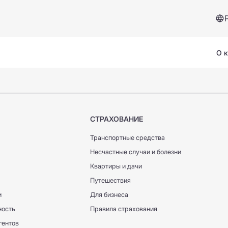
О 
СТРАХОВАНИЕ
Транспортные средства
Несчастные случаи и болезни
Сервисы и помощь
Квартиры и дачи
Страховой случай
Путешествия
и
Для бизнеса
Вопросы и ответы
ность
Правила страхования
гентов