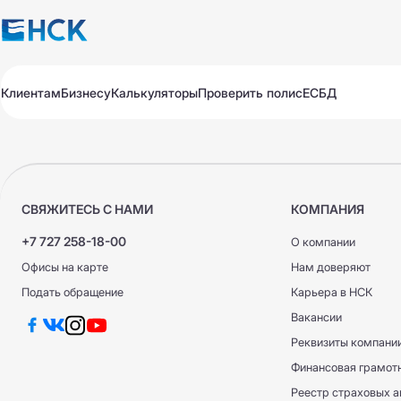
Клиентам
Бизнесу
Калькуляторы
Проверить полис
ЕСБД
Полисы
Полисы
Авто
Авто
Путешествие
Путешествие
Медицина
Медицина
Имущество
Имущество
СВЯЖИТЕСЬ С НАМИ
КОМПАНИЯ
Все продукты
Обязательное для бизнеса
Продлить
Оплатить
Проверить
Добровольное для бизнеса
+7 727 258-18-00
О компании
Все продукты
Офисы на карте
Нам доверяют
Автострахование
Продлить
Оплатить
Проверить
Подать обращение
Карьера в НСК
Автострахование
КАСКО Экспресс
Вакансии
Реквизиты компани
КАСКО
КАСКО
Финансовая грамот
ОС ГПО ВТС
ОС ГПО ВТС
Реестр страховых а