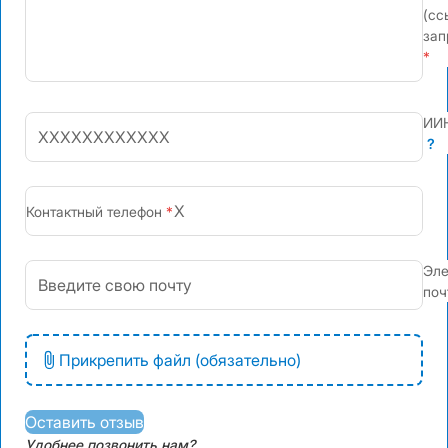
(сс
зап
ИИ
?
+7
Контактный телефон
Эле
поч
Прикрепить файл (обязательно)
Оставить отзыв
Удобнее позвонить нам?