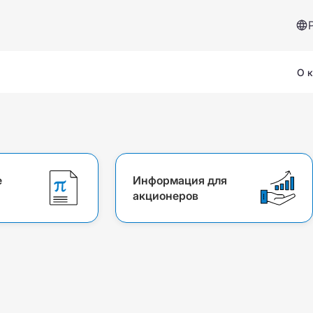
О 
я
е
Информация для
акционеров
Сервисы и помощь
Страховой случай
Вопросы и ответы