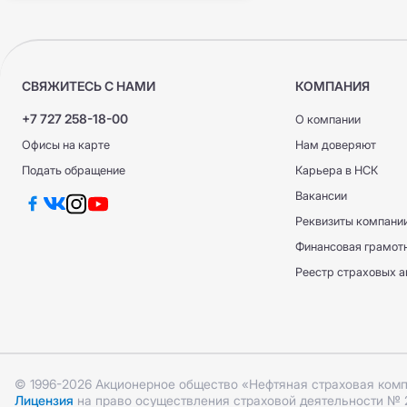
ДС ГПО ВАТ
ДС ГПО ВАТ
ОС ГПО ППП
КАСКО +
КАСКО +
КАСКО Optimum
СВЯЖИТЕСЬ С НАМИ
КОМПАНИЯ
КАСКО Optimum
ОС ГПО ППП
+7 727 258-18-00
О компании
Офисы на карте
Нам доверяют
Подать обращение
Карьера в НСК
Вакансии
Реквизиты компани
Финансовая грамот
Реестр страховых а
© 1996-2026 Акционерное общество «Нефтяная страховая ком
Лицензия
на право осуществления страховой деятельности № 2.1