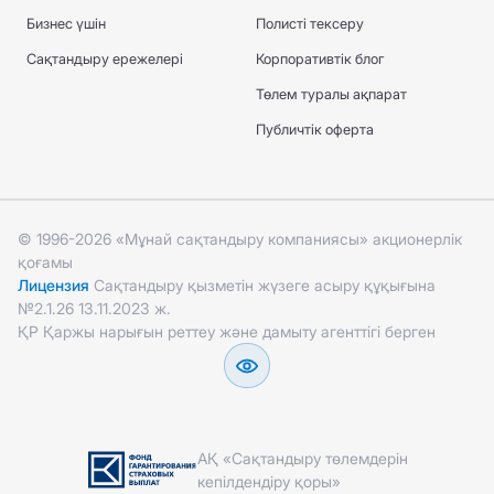
Бизнес үшін
Полисті тексеру
Сақтандыру ережелері
Корпоративтік блог
Төлем туралы ақпарат
Публичтік оферта
© 1996-2026 «Мұнай сақтандыру компаниясы» акционерлік
қоғамы
Лицензия
Сақтандыру қызметін жүзеге асыру құқығына
№2.1.26 13.11.2023 ж.
ҚР Қаржы нарығын реттеу және дамыту агенттігі берген
АҚ «Сақтандыру төлемдерін
кепілдендіру қоры»