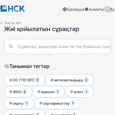
Қазақша
Алматы
Басты бет
Жиі қойылатын сұрақтар
Танымал тегтер
ОС ГПО ВТС
автосақтандыру
2
2
ЖКО
мансап
агент
2
1
1
оқыту
сертификаттау
1
1
жеңілдіктер
акциялар
1
1