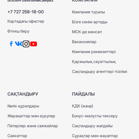
Жеке кабинеттің мүмкіндіктері:
Қолма-қол ақшасыз есеп айырысу
Қолданыстағы полистерді қарау
+7 727 258-18-00
Компания туралы
Банк аударымдары
Сақтандыру жарналарын төлеу
Картадағы офистер
Төлемді бөліп төлеу
Бізге сенім артады
Өтініштер беру
Барлық төлемдер нақты уақыт режимінде
Өтініш беру
МСК-де мансап
Төлемдер мәртебесін қадағалау
өңделеді.
Анықтамалар мен құжаттарды алу
Вакансиялар
Компания реквизиттері
Қаржылық сауаттылық
Сақтандыру агенттері тізілімі
САҚТАНДЫРУ
ПАЙДАЛЫ
Көлік құралдары
КДК (жаңа)
Жарақаттар мен аурулар
Бонус-малусты тексеру
Пәтерлер және саяжайлар
Сақтандыру жағдайы
Саяхаттар
Сұрақтар мен жауаптар